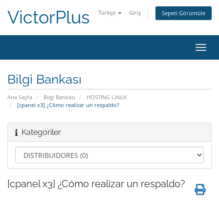
VictorPlus
Türkçe
Giriş
Sepeti Görüntüle
Gezi
değiş
Bilgi Bankası
Ana Sayfa
Bilgi Bankası
HOSTING LINUX
[cpanel x3] ¿Cómo realizar un respaldo?
Kategoriler
[cpanel x3] ¿Cómo realizar un respaldo?