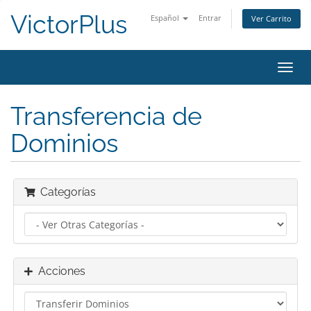
VictorPlus
Español
Entrar
Ver Carrito
Alter
Nave
Transferencia de
Dominios
Categorías
Acciones