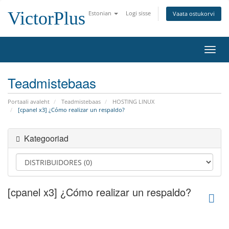
VictorPlus
Estonian
Logi sisse
Vaata ostukorvi
Lülit
navig
Teadmistebaas
Portaali avaleht
Teadmistebaas
HOSTING LINUX
[cpanel x3] ¿Cómo realizar un respaldo?
Kategooriad
[cpanel x3] ¿Cómo realizar un respaldo?