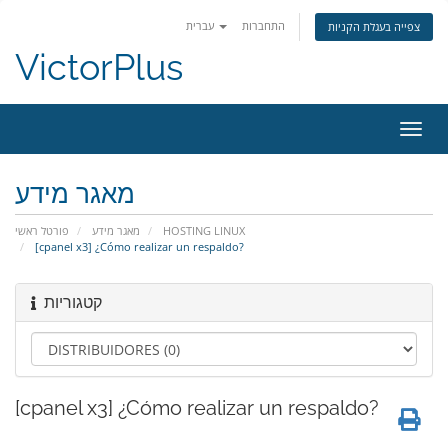
התחברות
עברית
צפייה בעגלת הקניות
VictorPlus
פעלת
ניווט
מאגר מידע
פורטל ראשי
מאגר מידע
HOSTING LINUX
[cpanel x3] ¿Cómo realizar un respaldo?
קטגוריות
[cpanel x3] ¿Cómo realizar un respaldo?